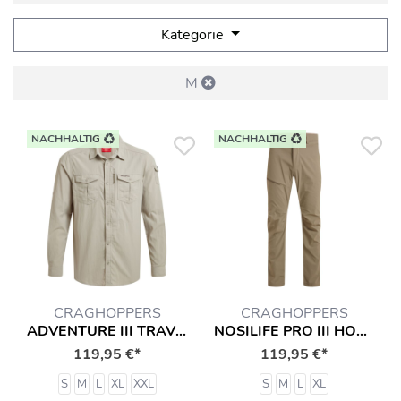
Kategorie
M
NACHHALTIG
NACHHALTIG
CRAGHOPPERS
CRAGHOPPERS
ADVENTURE III TRAVEL HEMD
NOSILIFE PRO III HOSE MIT INSEKTENSCHUTZ
119,95 €*
119,95 €*
S
M
L
XL
XXL
S
M
L
XL