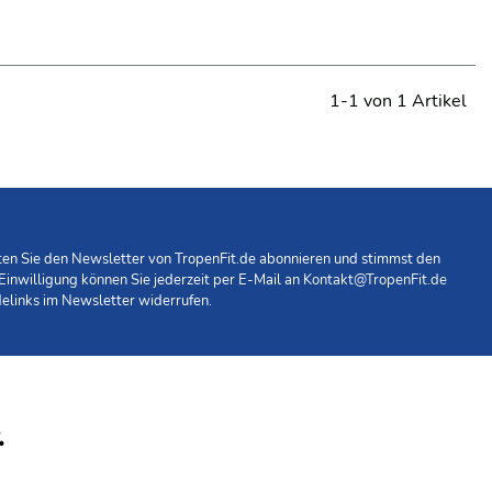
1-1 von 1 Artikel
hten Sie den Newsletter von TropenFit.de abonnieren und stimmst den
 Einwilligung können Sie jederzeit per E-Mail an
Kontakt@TropenFit.de
elinks im Newsletter widerrufen.