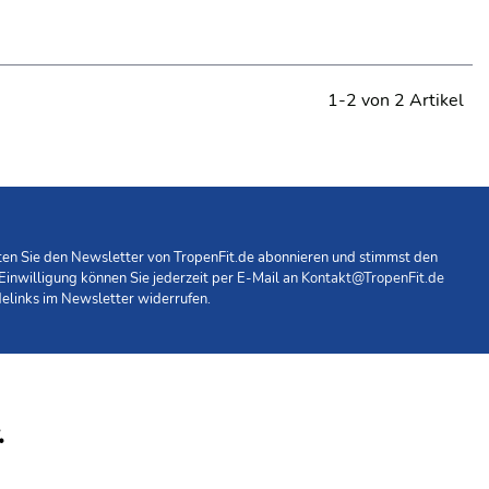
1-2 von 2 Artikel
hten Sie den Newsletter von TropenFit.de abonnieren und stimmst den
 Einwilligung können Sie jederzeit per E-Mail an
Kontakt@TropenFit.de
elinks im Newsletter widerrufen.