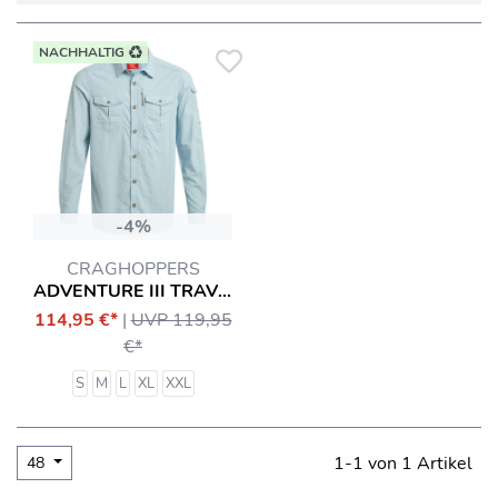
NACHHALTIG
-4%
CRAGHOPPERS
ADVENTURE III TRAVEL HEMD
114,95 €*
|
UVP 119,95
€*
S
M
L
XL
XXL
1-1 von 1 Artikel
48