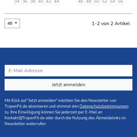
34
36
38
40
42
44
46
48
50
52
54
56
1-2 von 2 Artikel
48
Jetzt anmelden
Mit Klick auf "Jetzt anmelden" möchten Sie den Newsletter von
TropenFit.de abonnieren und stimmst den
Datenschutzbestimmungen
zu. Ihre Einwilligung können Sie jederzeit per E-Mail an
Kontakt@TropenFit.de
oder durch die Nutzung des Abmeldelinks im
Newsletter widerrufen.