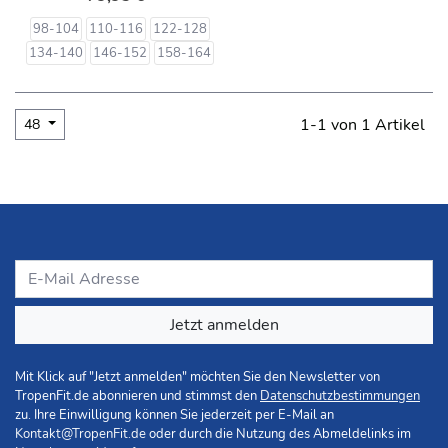
98-104
110-116
122-128
134-140
146-152
158-164
1-1 von 1 Artikel
48
Jetzt anmelden
Mit Klick auf "Jetzt anmelden" möchten Sie den Newsletter von
TropenFit.de abonnieren und stimmst den
Datenschutzbestimmungen
zu. Ihre Einwilligung können Sie jederzeit per E-Mail an
Kontakt@TropenFit.de
oder durch die Nutzung des Abmeldelinks im