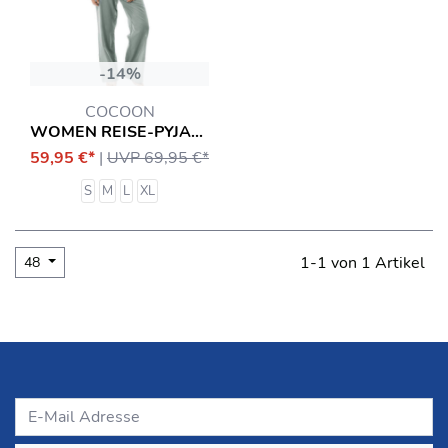
-14%
COCOON
WOMEN REISE-PYJAMA MIT INSEKTENSCHUTZ EQUIPMENT
59,95 €*
|
UVP 69,95 €*
S
M
L
XL
1-1 von 1 Artikel
48