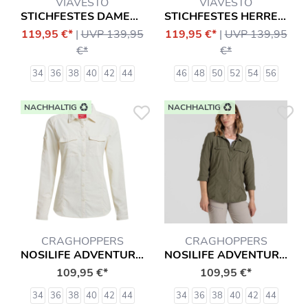
VIAVESTO
VIAVESTO
STICHFESTES DAMENHEMD SR. EANES
STICHFESTES HERRENHEMD SR. EANES
119,95 €*
|
UVP 139,95
119,95 €*
|
UVP 139,95
€*
€*
34
36
38
40
42
44
46
48
50
52
54
56
NACHHALTIG
NACHHALTIG
CRAGHOPPERS
CRAGHOPPERS
NOSILIFE ADVENTURE III TRAVEL BLUSE HEMD
NOSILIFE ADVENTURE III TRAVEL BLUSE HEMD
109,95 €*
109,95 €*
34
36
38
40
42
44
34
36
38
40
42
44