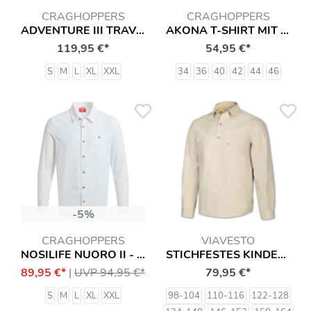
CRAGHOPPERS
CRAGHOPPERS
ADVENTURE III TRAVEL HEMD
AKONA T-SHIRT MIT INSEKTENSCHUTZ LANGARMSHIRT HEMD
119,95 €*
54,95 €*
S
M
L
XL
XXL
34
36
40
42
44
46
-5%
CRAGHOPPERS
VIAVESTO
NOSILIFE NUORO II - HEMD MIT ANTI-INSEKT-SCHUTZ
STICHFESTES KINDERHEMD CRIANSA
89,95 €*
|
UVP 94,95 €*
79,95 €*
S
M
L
XL
XXL
98-104
110-116
122-128