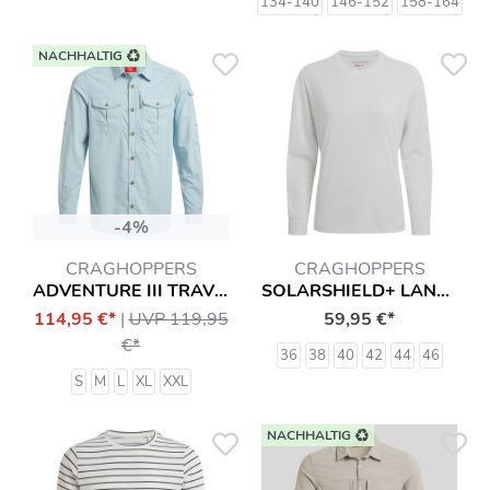
134-140
146-152
158-164
NACHHALTIG
-4%
CRAGHOPPERS
CRAGHOPPERS
ADVENTURE III TRAVEL HEMD
SOLARSHIELD+ LANGARMSHIRT T-SHIRT MIT INSEKTENSCHUTZ (LONG SLEEVED) HEMD
114,95 €*
|
UVP 119,95
59,95 €*
€*
36
38
40
42
44
46
S
M
L
XL
XXL
NACHHALTIG