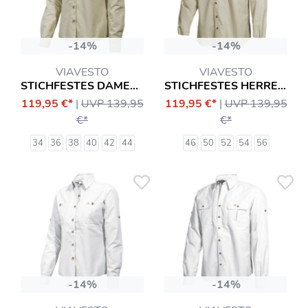
-14%
-14%
VIAVESTO
VIAVESTO
STICHFESTES DAMENHEMD SR. EANES
STICHFESTES HERRENHEMD SR. EANES
119,95 €*
|
UVP 139,95
119,95 €*
|
UVP 139,95
€*
€*
34
36
38
40
42
44
46
50
52
54
56
-14%
-14%