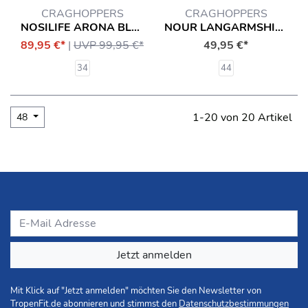
CRAGHOPPERS
CRAGHOPPERS
NOSILIFE ARONA BLUSE HEMD
NOUR LANGARMSHIRT T-SHIRT MIT INSEKTENSCHUTZ (LONG SLEEVED) HEMD
89,95 €*
|
UVP 99,95 €*
49,95 €*
34
44
1-20 von 20 Artikel
48
Jetzt anmelden
Mit Klick auf "Jetzt anmelden" möchten Sie den Newsletter von
TropenFit.de abonnieren und stimmst den
Datenschutzbestimmungen