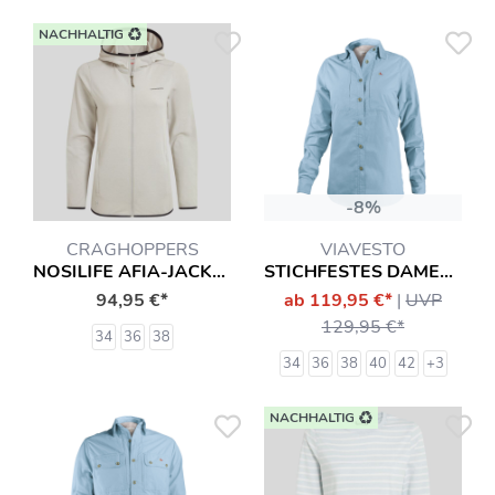
NACHHALTIG
-8%
CRAGHOPPERS
VIAVESTO
NOSILIFE AFIA-JACKE MIT INSEKTENSCHUTZ HEMD
STICHFESTES DAMENHEMD DIAS
94,95 €*
ab 119,95 €*
|
UVP
129,95 €*
34
36
38
34
36
38
40
42
+3
NACHHALTIG