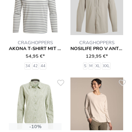
CRAGHOPPERS
CRAGHOPPERS
AKONA T-SHIRT MIT INSEKTENSCHUTZ LANGARMSHIRT HEMD
NOSILIFE PRO V ANTI-INSEKT HEMD
54,95 €*
129,95 €*
34
42
44
S
M
XL
XXL
-10%