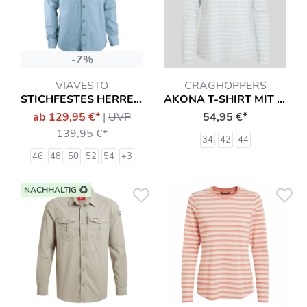
-7%
VIAVESTO
CRAGHOPPERS
STICHFESTES HERRENHEMD DIAS
AKONA T-SHIRT MIT INSEKTENSCHUTZ LANGARMSHIRT HEMD
ab 129,95 €*
|
UVP
54,95 €*
139,95 €*
34
42
44
46
48
50
52
54
+3
NACHHALTIG