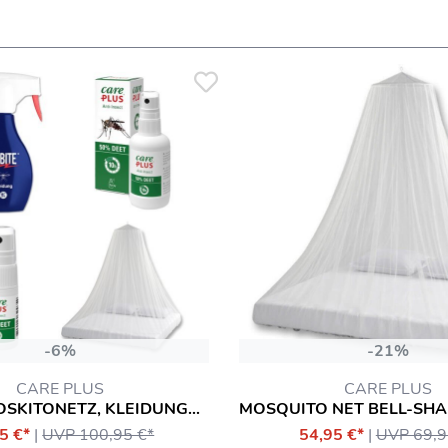
-6%
-21%
CARE PLUS
CARE PLUS
4ER SET MOSKITONETZ, KLEIDUNGSSPRAY, DEET SPRAY
5 €*
|
UVP 100,95 €*
54,95 €*
|
UVP 69,9