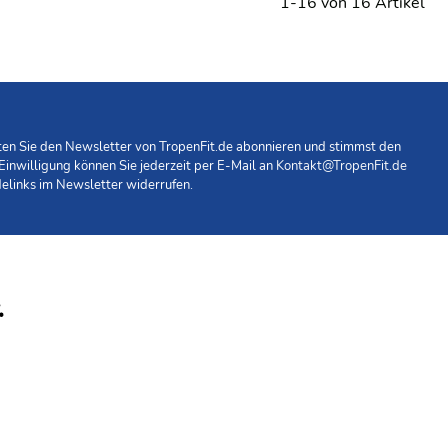
1-16 von 16 Artikel
hten Sie den Newsletter von TropenFit.de abonnieren und stimmst den
 Einwilligung können Sie jederzeit per E-Mail an
Kontakt@TropenFit.de
elinks im Newsletter widerrufen.