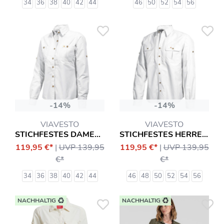
34
36
38
40
42
44
46
50
52
54
56
-14%
-14%
VIAVESTO
VIAVESTO
STICHFESTES DAMENHEMD SR. EANES
STICHFESTES HERRENHEMD SR. EANES
119,95 €*
|
UVP 139,95
119,95 €*
|
UVP 139,95
€*
€*
34
36
38
40
42
44
46
48
50
52
54
56
NACHHALTIG
NACHHALTIG