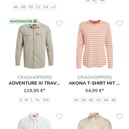
34
42
44
46
48
50
52
54
+3
NACHHALTIG
CRAGHOPPERS
CRAGHOPPERS
ADVENTURE III TRAVEL HEMD
AKONA T-SHIRT MIT INSEKTENSCHUTZ LANGARMSHIRT HEMD
119,95 €*
54,95 €*
S
M
L
XL
XXL
34
36
40
42
44
46