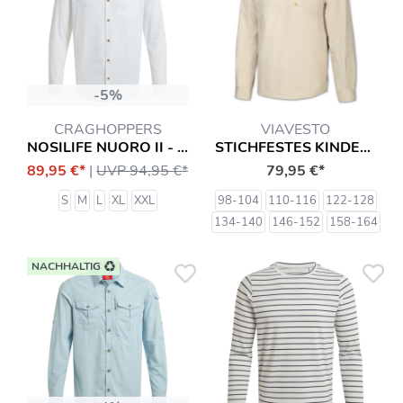
-5%
CRAGHOPPERS
VIAVESTO
NOSILIFE NUORO II - HEMD MIT ANTI-INSEKT-SCHUTZ
STICHFESTES KINDERHEMD CRIANSA
89,95 €*
|
UVP 94,95 €*
79,95 €*
S
M
L
XL
XXL
98-104
110-116
122-128
134-140
146-152
158-164
NACHHALTIG