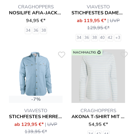
CRAGHOPPERS
VIAVESTO
NOSILIFE AFIA-JACKE MIT INSEKTENSCHUTZ HEMD
STICHFESTES DAMENHEMD DIAS
94,95 €*
ab 119,95 €*
|
UVP
129,95 €*
34
36
38
34
36
38
40
42
+3
NACHHALTIG
-7%
VIAVESTO
CRAGHOPPERS
STICHFESTES HERRENHEMD DIAS
AKONA T-SHIRT MIT INSEKTENSCHUTZ LANGARMSHIRT HEMD
ab 129,95 €*
|
UVP
54,95 €*
139,95 €*