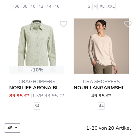
36
38
40
42
44
46
S
M
XL
XXL
-10%
CRAGHOPPERS
CRAGHOPPERS
NOSILIFE ARONA BLUSE HEMD
NOUR LANGARMSHIRT T-SHIRT MIT INSEKTENSCHUTZ (LONG SLEEVED) HEMD
89,95 €*
|
UVP 99,95 €*
49,95 €*
34
44
1-20 von 20 Artikel
48