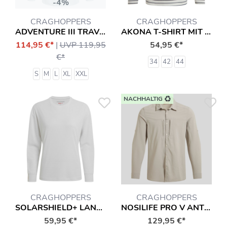
-4%
CRAGHOPPERS
CRAGHOPPERS
ADVENTURE III TRAVEL HEMD
AKONA T-SHIRT MIT INSEKTENSCHUTZ LANGARMSHIRT HEMD
114,95 €*
|
UVP 119,95
54,95 €*
€*
34
42
44
S
M
L
XL
XXL
NACHHALTIG
CRAGHOPPERS
CRAGHOPPERS
SOLARSHIELD+ LANGARMSHIRT T-SHIRT MIT INSEKTENSCHUTZ (LONG SLEEVED) HEMD
NOSILIFE PRO V ANTI-INSEKT HEMD
59,95 €*
129,95 €*