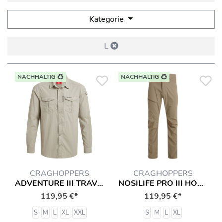
Kategorie
L
NACHHALTIG
NACHHALTIG
CRAGHOPPERS
CRAGHOPPERS
ADVENTURE III TRAVEL HEMD
NOSILIFE PRO III HOSE MIT INSEKTENSCHUTZ
119,95 €*
119,95 €*
S
M
L
XL
XXL
S
M
L
XL