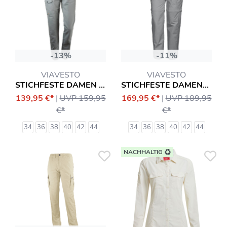
-13%
-11%
VIAVESTO
VIAVESTO
STICHFESTE DAMEN SLIM-HOSE INFANTE
STICHFESTE DAMEN-ZIPP-HOSE EANES
139,95 €*
|
UVP 159,95
169,95 €*
|
UVP 189,95
€*
€*
34
36
38
40
42
44
34
36
38
40
42
44
NACHHALTIG