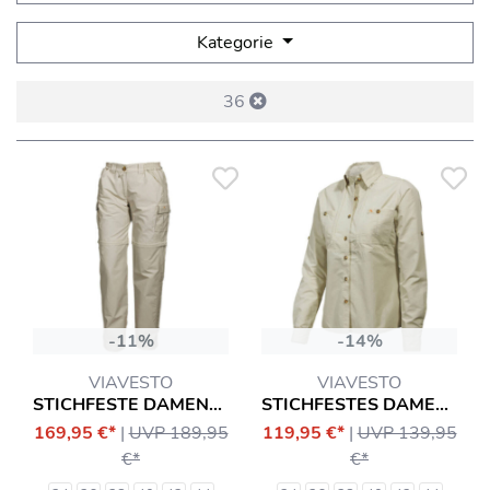
Kategorie
36
-11%
-14%
VIAVESTO
VIAVESTO
STICHFESTE DAMEN-ZIPP-HOSE EANES
STICHFESTES DAMENHEMD SR. EANES
169,95 €*
|
UVP 189,95
119,95 €*
|
UVP 139,95
€*
€*