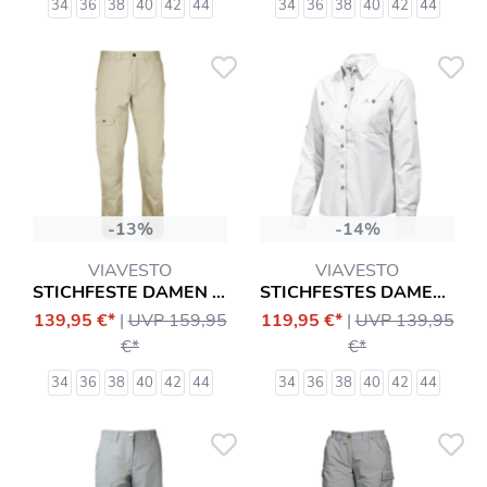
34
36
38
40
42
44
34
36
38
40
42
44
-13%
-14%
VIAVESTO
VIAVESTO
STICHFESTE DAMEN SLIM-HOSE INFANTE
STICHFESTES DAMENHEMD SR. EANES
139,95 €*
|
UVP 159,95
119,95 €*
|
UVP 139,95
€*
€*
34
36
38
40
42
44
34
36
38
40
42
44