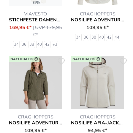
-6%
VIAVESTO
CRAGHOPPERS
STICHFESTE DAMEN-HOSE DIAS
NOSILIFE ADVENTURE III TRAVEL BLUSE HEMD
169,95 €*
|
UVP 179,95
109,95 €*
€*
34
36
38
40
42
44
34
36
38
40
42
+3
NACHHALTIG
NACHHALTIG
CRAGHOPPERS
CRAGHOPPERS
NOSILIFE ADVENTURE III TRAVEL BLUSE HEMD
NOSILIFE AFIA-JACKE MIT INSEKTENSCHUTZ HEMD
109,95 €*
94,95 €*