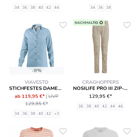
34
36
38
40
42
44
34
36
38
NACHHALTIG
-8%
VIAVESTO
CRAGHOPPERS
STICHFESTES DAMENHEMD DIAS
NOSILIFE PRO III ZIP-OFF HOSE
ab 119,95 €*
|
UVP
129,95 €*
129,95 €*
36
38
40
42
44
46
34
36
38
40
42
+3