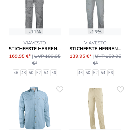
-11%
-13%
VIAVESTO
VIAVESTO
STICHFESTE HERREN-ZIPP-HOSE EANES
STICHFESTE HERRENHOSE INFANTE
169,95 €*
|
UVP 189,95
139,95 €*
|
UVP 159,95
€*
€*
46
48
50
52
54
56
46
50
52
54
56