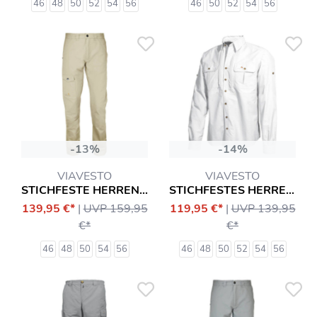
46
48
50
52
54
56
46
50
52
54
56
-13%
-14%
VIAVESTO
VIAVESTO
STICHFESTE HERRENHOSE INFANTE
STICHFESTES HERRENHEMD SR. EANES
139,95 €*
|
UVP 159,95
119,95 €*
|
UVP 139,95
€*
€*
46
48
50
54
56
46
48
50
52
54
56