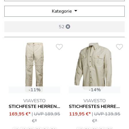
Kategorie
52
-11%
-14%
VIAVESTO
VIAVESTO
STICHFESTE HERREN-ZIPP-HOSE EANES
STICHFESTES HERRENHEMD SR. EANES
169,95 €*
|
UVP 189,95
119,95 €*
|
UVP 139,95
€*
€*