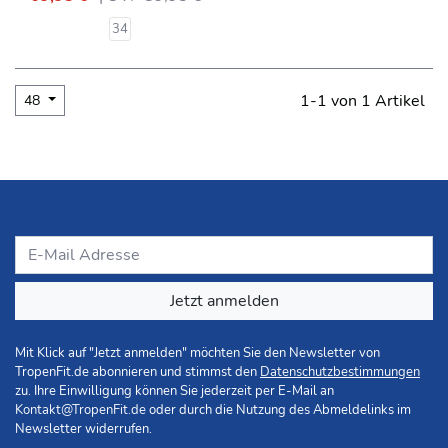
34
1-1 von 1 Artikel
48
Jetzt anmelden
Mit Klick auf "Jetzt anmelden" möchten Sie den Newsletter von
TropenFit.de abonnieren und stimmst den
Datenschutzbestimmungen
zu. Ihre Einwilligung können Sie jederzeit per E-Mail an
Kontakt@TropenFit.de
oder durch die Nutzung des Abmeldelinks im
Newsletter widerrufen.