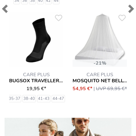
34
36
38
40
42
44
Previous
Ne
-21%
CARE PLUS
CARE PLUS
BUGSOX TRAVELLER 2 PAAR (IMPRÄGNIERT) SOCKEN
MOSQUITO NET BELL-SHAPED DURALLIN® (IMPRÄGNIERT)
19,95 €*
54,95 €*
|
UVP 69,95 €*
35-37
38-40
41-43
44-47