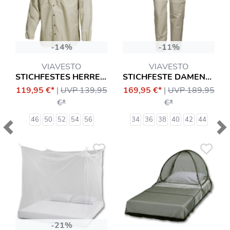
-14%
-11%
VIAVESTO
VIAVESTO
STICHFESTES HERRENHEMD SR. EANES
STICHFESTE DAMEN-ZIPP-HOSE EANES
119,95 €*
|
UVP 139,95
169,95 €*
|
UVP 189,95
€*
€*
46
50
52
54
56
34
36
38
40
42
44
Previous
Ne
-21%