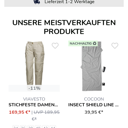
Kostenloser Rückversand
Lieferzeit 1-2 Werktage
UNSERE MEISTVERKAUFTEN
PRODUKTE
NACHHALTIG
-11%
VIAVESTO
COCOON
STICHFESTE DAMEN-ZIPP-HOSE EANES
INSECT SHIELD LINE TRAVEL SHEET - COTTON SCHLAFSACK
169,95 €*
|
UVP 189,95
39,95 €*
€*