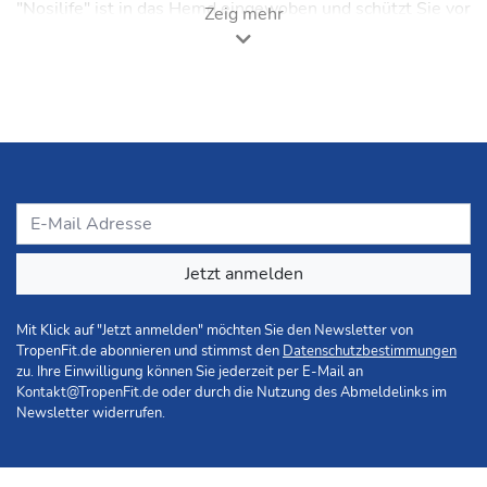
"Nosilife" ist in das Hemd eingewoben und schützt Sie vor
Zeig mehr
Mücken und anderen beißenden,
krankheitsübertragenden Insekten. Der Insektenschutz
hält über die gesamte Lebensdauer der Kleidung an. Das
Hemd ist leichtgewichtig, schnelltrocknend, pflegeleicht
und sehr komfortabel zu tragen. Mit seinem hohen
Sonnenschutz (UV-Schutz 50+), den integrierten
Lüftungsschlitzen am Rücken und der
insektenabweisenden Wirkung ist es der ideale
Reisebegleiter für (sub-)tropische Länder. Natürlich
eignet es sich auch zum Wandern in unseren
Breitengraden.
Jetzt anmelden
Hinweis: Auf unbedeckten Hautstellen ist ergänzend der
Schutz mit Anti-Moskito-Mittel notwendig.
Mit Klick auf "Jetzt anmelden" möchten Sie den Newsletter von
TropenFit.de abonnieren und stimmst den
Datenschutzbestimmungen
Produktbeschreibung
zu. Ihre Einwilligung können Sie jederzeit per E-Mail an
o Integrierter Insektenschutz (NosiLife Technologie)
Kontakt@TropenFit.de
oder durch die Nutzung des Abmeldelinks im
o Schnell trocknendes, knitterarmes Material
Newsletter widerrufen.
o Integrierte Belüftungsschlitze und Kragen mit
kühlender Innenseite wirken klimaregulierend