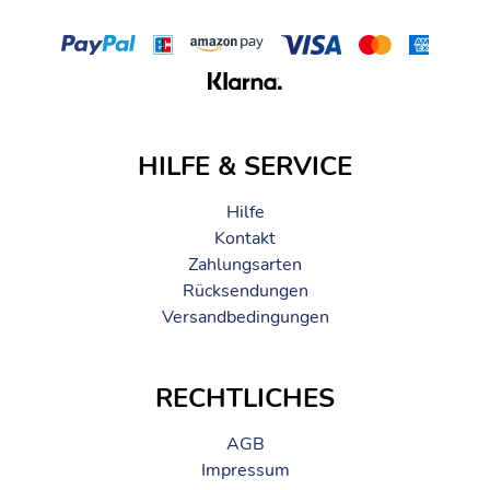
Technische Angaben
o Material: Crinkle-Hemdenstoff aus Better-Cotton-
Baumwolle mit NosiBotanical, recyceltes
Reißverschlussband
o Gewicht: 230 g
o Insektenabweisender Wirkstoff: Pflanzliche Nosilife
HILFE & SERVICE
Technologie
Hilfe
Kontakt
Zahlungsarten
Rücksendungen
Versandbedingungen
RECHTLICHES
AGB
Impressum