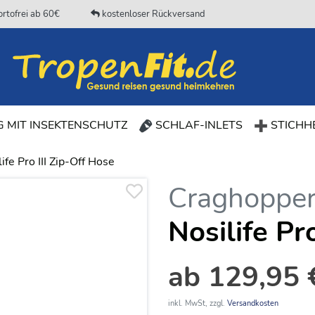
rtofrei ab 60€
kostenloser Rückversand
(CURRENT)
 MIT INSEKTENSCHUTZ
SCHLAF-INLETS
STICHHE
ife Pro III Zip-Off Hose
Craghoppe
Nosilife Pr
ab 129,95 
inkl. MwSt, zzgl.
Versandkosten