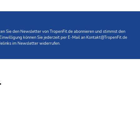
r Reisehose ab. Eine spezielle Tasche mit RFID-
ie Hose im Handumdrehen zu einer Shorts verwandeln - ideal
hten Sie den Newsletter von TropenFit.de abonnieren und stimmst den
 Einwilligung können Sie jederzeit per E-Mail an
Kontakt@TropenFit.de
elinks im Newsletter widerrufen.