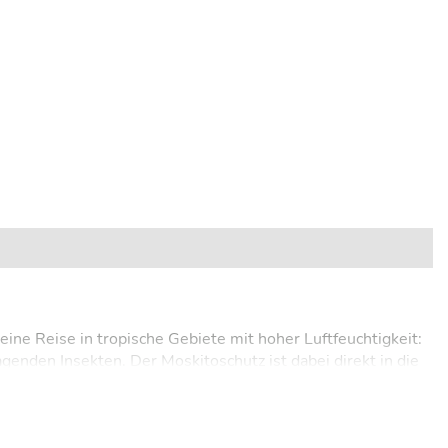
ine Reise in tropische Gebiete mit hoher Luftfeuchtigkeit:
enden Insekten. Der Moskitoschutz ist dabei direkt in die
 Zipphose ist aus recycelten, feuchtigkeitsregulierenden
g, schnell trocknend (Smartdry Eco), pflegeleicht und sehr
nd bietet zudem einen Schutz vor UV-Strahlen (UPF 40+).