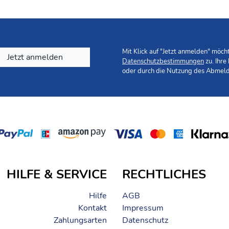
d Trockenschlaufen zum Aufhängen runden die Funktionen diese
te. Durch die praktischen Zip-Off Reißverschlüsse läßt sich d
king Touren in unseren Breitengraden.
Mit Klick auf "Jetzt anmelden" möc
Jetzt anmelden
Datenschutzbestimmungen
zu. Ihre
hutz mit Anti-Moskito-Mittel notwendig.
oder durch die Nutzung des Abmeld
aterial
HILFE & SERVICE
RECHTLICHES
Hilfe
AGB
Kontakt
Impressum
Zahlungsarten
Datenschutz