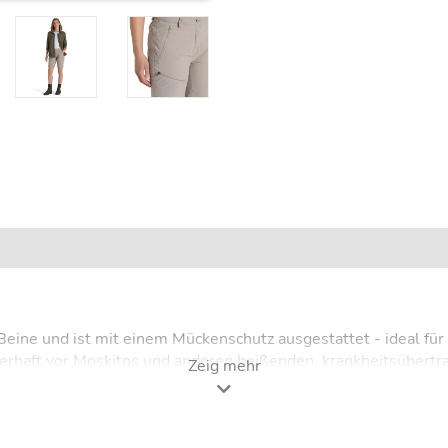
ine und ist mit einem Mückenschutz ausgestattet - ideal für e
rhaft vor Moskitos und anderen beißenden, krankheitsübertrag
Zeig mehr
ekten über die gesamte Lebensdauer der Hose ab. Diese leichte
euchtigkeit weg vom Körper leitet. Die Hose ist leichtgewichti
imale Bewegungsfreiheit und ultimativen Komfort auf Reisen u