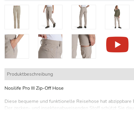
Produktbeschreibung
Nosilife Pro III Zip-Off Hose
Diese bequeme und funktionelle Reisehose hat abzippbare Be
Der zecken- und insektenabweisenden Stoff schützt Sie daue
Faser eingearbeitet und hält so lästige und gefährliche Ins
Materialien produziert, die gezielt Gerüche reduzieren und F
komfortabel zu tragen: Das Stretch-Material sorgt für opt