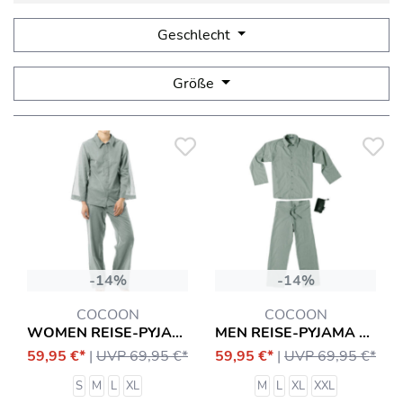
Geschlecht
Größe
-14%
-14%
COCOON
COCOON
WOMEN REISE-PYJAMA MIT INSEKTENSCHUTZ EQUIPMENT
MEN REISE-PYJAMA MIT INSEKTENSCHUTZ EQUIPMENT
59,95 €*
|
UVP 69,95 €*
59,95 €*
|
UVP 69,95 €*
S
M
L
XL
M
L
XL
XXL