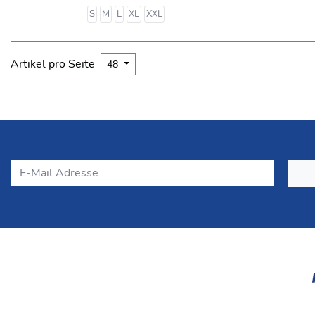
S
M
L
XL
XXL
Artikel pro Seite
48