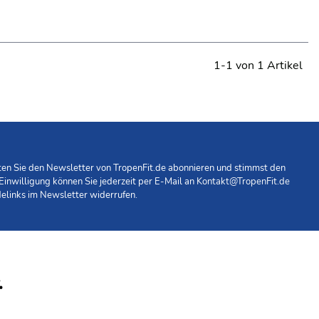
1-1 von 1 Artikel
hten Sie den Newsletter von TropenFit.de abonnieren und stimmst den
 Einwilligung können Sie jederzeit per E-Mail an
Kontakt@TropenFit.de
elinks im Newsletter widerrufen.