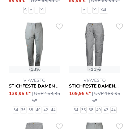
59,95 €*
|
UVP 69,95 €*
59,95 €*
|
UVP 69,95 €*
S
M
L
XL
M
L
XL
XXL
-13%
-11%
VIAVESTO
VIAVESTO
STICHFESTE DAMEN SLIM-HOSE INFANTE
STICHFESTE DAMEN-ZIPP-HOSE EANES
139,95 €*
|
UVP 159,95
169,95 €*
|
UVP 189,95
€*
€*
34
36
38
40
42
44
34
36
38
40
42
44