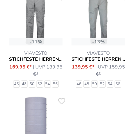
-11%
-13%
VIAVESTO
VIAVESTO
STICHFESTE HERREN-ZIPP-HOSE EANES
STICHFESTE HERRENHOSE INFANTE
169,95 €*
|
UVP 189,95
139,95 €*
|
UVP 159,95
€*
€*
46
48
50
52
54
56
46
48
50
52
54
56