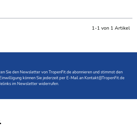
1-1 von 1 Artikel
hten Sie den Newsletter von TropenFit.de abonnieren und stimmst den
 Einwilligung können Sie jederzeit per E-Mail an
Kontakt@TropenFit.de
elinks im Newsletter widerrufen.