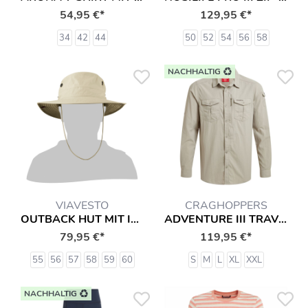
54,95 €*
129,95 €*
34
42
44
50
52
54
56
58
NACHHALTIG
VIAVESTO
CRAGHOPPERS
OUTBACK HUT MIT INSEKTENSCHUTZ
ADVENTURE III TRAVEL HEMD
79,95 €*
119,95 €*
55
56
57
58
59
60
S
M
L
XL
XXL
NACHHALTIG