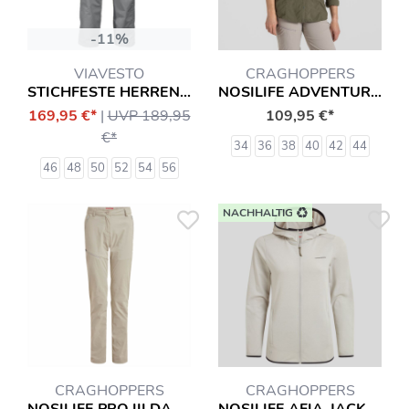
-11%
VIAVESTO
CRAGHOPPERS
STICHFESTE HERREN-ZIPP-HOSE EANES
NOSILIFE ADVENTURE III TRAVEL BLUSE HEMD
169,95 €*
|
UVP 189,95
109,95 €*
€*
34
36
38
40
42
44
46
48
50
52
54
56
NACHHALTIG
CRAGHOPPERS
CRAGHOPPERS