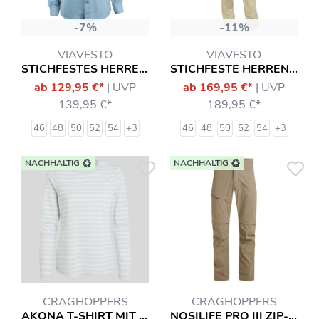
-7%
-11%
VIAVESTO
VIAVESTO
STICHFESTES HERRENHEMD DIAS
STICHFESTE HERREN-HOSE DIAS
ab 129,95 €*
|
UVP
ab 169,95 €*
|
UVP
139,95 €*
189,95 €*
46
48
50
52
54
+3
46
48
50
52
54
+3
NACHHALTIG
NACHHALTIG
CRAGHOPPERS
CRAGHOPPERS
AKONA T-SHIRT MIT INSEKTENSCHUTZ LANGARMSHIRT HEMD
NOSILIFE PRO III ZIP-OFF HOSE