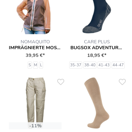
NOMAQUITO
CARE PLUS
IMPRÄGNIERTE MOSKITONETZ-JACKE
BUGSOX ADVENTURE (IMPRÄGNIERT) SOCKEN
39,95 €*
18,95 €*
S
M
L
35-37
38-40
41-43
44-47
-11%