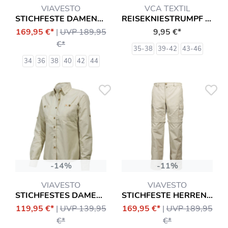
VIAVESTO
VCA TEXTIL
STICHFESTE DAMEN-ZIPP-HOSE EANES
REISEKNIESTRUMPF MIT KOMPRESSIONSEFFEKT SOCKEN
169,95 €*
|
UVP 189,95
9,95 €*
€*
35-38
39-42
43-46
34
36
38
40
42
44
-14%
-11%
VIAVESTO
VIAVESTO
STICHFESTES DAMENHEMD SR. EANES
STICHFESTE HERREN-ZIPP-HOSE EANES
119,95 €*
|
UVP 139,95
169,95 €*
|
UVP 189,95
€*
€*