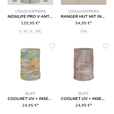
CRAGHOPPERS
CRAGHOPPERS
NOSILIFE PRO V ANTI-INSEKT HEMD
RANGER HUT MIT INSEKTENSCHUTZ
129,95 €*
54,95 €*
S
M
XL
XXL
S/M
BUFF
BUFF
COOLNET UV + INSECT SHIELD SCHAL
COOLNET UV + INSECT SHIELD SCHAL
24,95 €*
24,95 €*