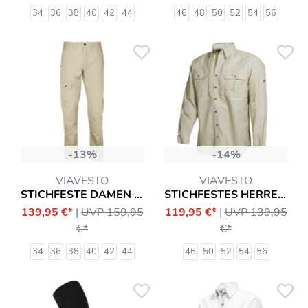
34
36
38
40
42
44
46
48
50
52
54
56
-13%
-14%
VIAVESTO
VIAVESTO
STICHFESTE DAMEN SLIM-HOSE INFANTE
STICHFESTES HERRENHEMD SR. EANES
139,95 €*
|
UVP 159,95
119,95 €*
|
UVP 139,95
€*
€*
34
36
38
40
42
44
46
50
52
54
56