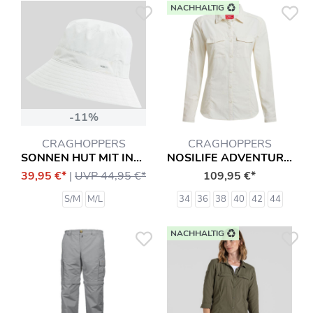
NACHHALTIG
-11%
CRAGHOPPERS
CRAGHOPPERS
SONNEN HUT MIT INSEKTENSCHUTZ
NOSILIFE ADVENTURE III TRAVEL BLUSE HEMD
39,95 €*
|
UVP 44,95 €*
109,95 €*
S/M
M/L
34
36
38
40
42
44
NACHHALTIG