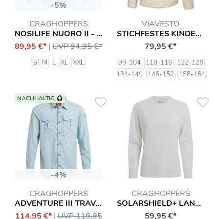
-5%
CRAGHOPPERS
VIAVESTO
NOSILIFE NUORO II - HEMD MIT ANTI-INSEKT-SCHUTZ
STICHFESTES KINDERHEMD CRIANSA
89,95 €*
|
UVP 94,95 €*
79,95 €*
S
M
L
XL
XXL
98-104
110-116
122-128
134-140
146-152
158-164
NACHHALTIG
-4%
CRAGHOPPERS
CRAGHOPPERS
ADVENTURE III TRAVEL HEMD
SOLARSHIELD+ LANGARMSHIRT T-SHIRT MIT INSEKTENSCHUTZ (LONG SLEEVED) HEMD
114,95 €*
|
UVP 119,95
59,95 €*