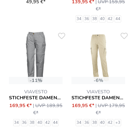
49,95 €*
139,95 €*
|
UVP 159,95
€*
34
36
38
40
42
44
-11%
-6%
VIAVESTO
VIAVESTO
STICHFESTE DAMEN-ZIPP-HOSE EANES
STICHFESTE DAMEN-HOSE DIAS
169,95 €*
|
UVP 189,95
169,95 €*
|
UVP 179,95
€*
€*
34
36
38
40
42
44
34
36
38
40
42
+3