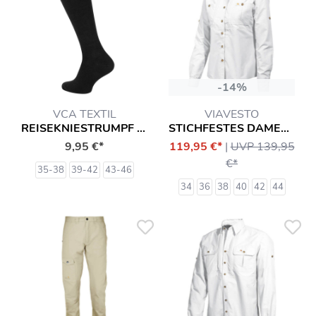
-14%
VCA TEXTIL
VIAVESTO
REISEKNIESTRUMPF MIT KOMPRESSIONSEFFEKT SOCKEN
STICHFESTES DAMENHEMD SR. EANES
9,95 €*
119,95 €*
|
UVP 139,95
€*
35-38
39-42
43-46
34
36
38
40
42
44