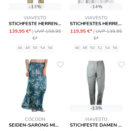
-13%
-14%
VIAVESTO
VIAVESTO
STICHFESTE HERRENHOSE INFANTE
STICHFESTES HERRENHEMD SR. EANES
139,95 €*
|
UVP 159,95
119,95 €*
|
UVP 139,95
€*
€*
46
48
50
54
56
46
48
50
52
54
56
-13%
COCOON
VIAVESTO
SEIDEN-SARONG MIT INSEKTENSCHUTZ ROCK
STICHFESTE DAMEN SLIM-HOSE INFANTE