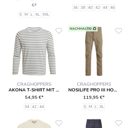
€*
36
38
40
42
44
46
S
M
L
XL
XXL
NACHHALTIG
CRAGHOPPERS
CRAGHOPPERS
AKONA T-SHIRT MIT INSEKTENSCHUTZ LANGARMSHIRT HEMD
NOSILIFE PRO III HOSE MIT INSEKTENSCHUTZ
54,95 €*
119,95 €*
34
42
44
S
M
L
XL