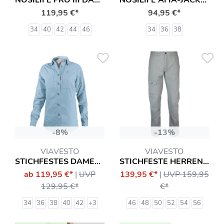
NOSILIFE PRO III DAMEN-HOSE MIT INSEKTENSCHUTZ
NOSILIFE AFIA-JACKE MIT INSEKTENSCHUTZ HEMD
119,95 €*
94,95 €*
34
40
42
44
46
34
36
38
-8%
-13%
VIAVESTO
VIAVESTO
STICHFESTES DAMENHEMD DIAS
STICHFESTE HERRENHOSE INFANTE
ab 119,95 €*
|
UVP
139,95 €*
|
UVP 159,95
129,95 €*
€*
34
36
38
40
42
+3
46
48
50
52
54
56