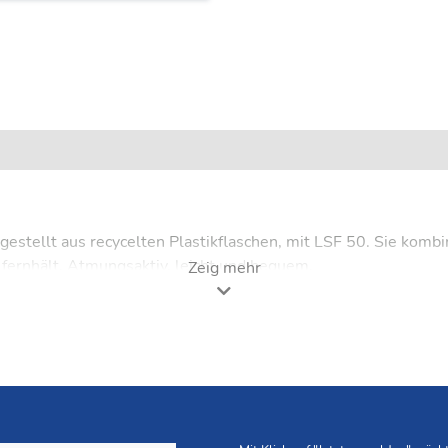
gestellt aus recycelten Plastikflaschen, mit LSF 50. Sie komb
 fernhält. Atmungsaktiv, leicht und bequem.
Zeig mehr
gulierung, kühlende Wirkung, UPF 50 Schutz und ultraleichtes
onen aus einem Teil und ohne Nähte hergestellt.