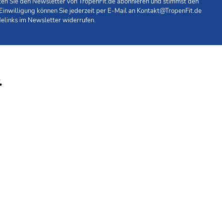
n fern.
hten Sie den Newsletter von TropenFit.de abonnieren und stimmst den
 Einwilligung können Sie jederzeit per E-Mail an
Kontakt@TropenFit.de
elinks im Newsletter widerrufen.
stet.
ionen.