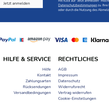
 Moskitos und anderen Insekten. Die Beschichtung hält Insekte
Mit Klick auf "Jetzt anmelden" möc
Jetzt anmelden
Datenschutzbestimmungen
zu. Ihre
oder durch die Nutzung des Abmeld
hutz in Übereinstimmung mit internationalen Standards gete
 Freiheit mit einem einzigen Produkt.
it zusammen. Bei uns findest du ein Fülle an Stil- und Farbopt
HILFE & SERVICE
RECHTLICHES
Hilfe
AGB
Kontakt
Impressum
Zahlungsarten
Datenschutz
Rücksendungen
Widerrufsrecht
Versandbedingungen
Vertrag widerrufen
Cookie-Einstellungen