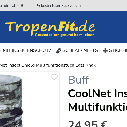
rtofrei ab 60€
kostenloser Rückversand
(CURRENT)
 MIT INSEKTENSCHUTZ
SCHLAF-INLETS
STICHHE
Net Insect Shield Multifunktionstuch Lazs Khaki
Buff
CoolNet In
Multifunkt
24,95 €