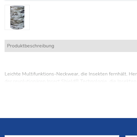
Produktbeschreibung
Leichte Multifunktions-Neckwear, die Insekten fernhält. Her
der revolutionären Insect Shield® Technologie, die Insekten
95% recycelte Polyester-Mikrofaser bietet Feuchtigkeitsre
Für maximalen Komfort und zur Vermeidung von Hautirritati