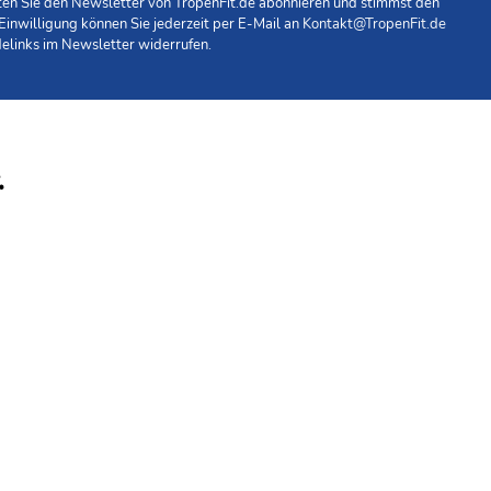
hten Sie den Newsletter von TropenFit.de abonnieren und stimmst den
 Einwilligung können Sie jederzeit per E-Mail an
Kontakt@TropenFit.de
elinks im Newsletter widerrufen.
ibt einen kleinen Stromstoß auf die Stichstelle ab. Der
ereits nach einigen Minuten werden Juckreiz und
ick Away kann kann brennbare Substanzen entflammen.
t.