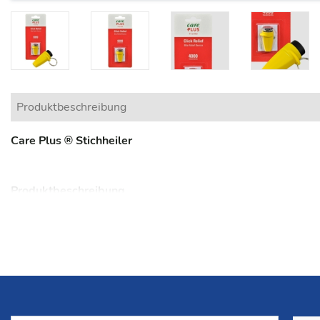
Produktbeschreibung
Care Plus ® Stichheiler
Produktbeschreibung
Der Stichheiler "Click Relief" minimiert den Juckreiz von I
klinisch getestet: Der erzeugte Strom-Impuls neutralisiert
und läßt die Stelle schnell wieder abheilen. Der Stichheiler
Batterien und reicht für ca. 4.000 Behandlungen aus.
- Hilft schnell und zuverlässig gegen Juckreiz durch Insekte
- Sehr kompakte Maße und geringes Gewicht (18 Gramm) - i