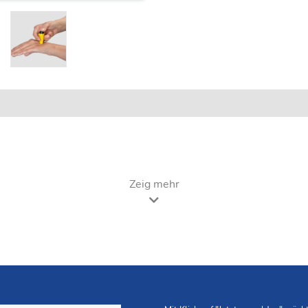
Zeig mehr
nsektenstichen und -bissen. Zudem lindert er Schmerzen bei Ko
 das Gift von Mückenstichen und reduziert die körpereigene Hi
 kann sowohl im Urlaub als auch Zuhause nützliche Dienste leist
nstiche oder Quallen
deal für die Reise