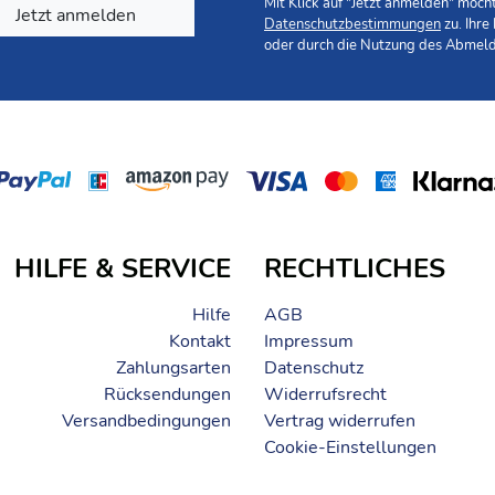
Mit Klick auf "Jetzt anmelden" möc
Jetzt anmelden
eignet
Datenschutzbestimmungen
zu. Ihre
oder durch die Nutzung des Abmeld
Sie fünfmal auf den schwarzen Knopf. Der Insektenstichheiler g
nd unterbricht somit die Produktion von Histamin im Körper. B
ung nach 10 Minuten nochmal wiederholt werden.
HILFE & SERVICE
RECHTLICHES
Hilfe
AGB
Kontakt
Impressum
d oder anderen empfindlichen Körperzonen anwenden. Der Cl
ittmachers empfohlen. Nicht für Kinder unter 4 Jahren geeigne
Zahlungsarten
Datenschutz
Rücksendungen
Widerrufsrecht
Versandbedingungen
Vertrag widerrufen
Cookie-Einstellungen