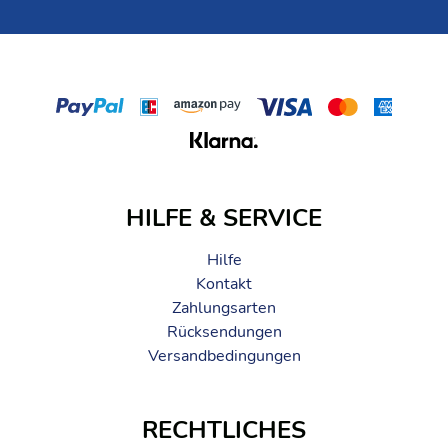
Farben: Sand
Material: 100% Ägyptischer Baumwolle
Als Innenschlafsack erhöht er die Wärmeleistung eines
Schlafsacks um +3,9°C
Insect Shield ®: Auch nach 70 Waschgängen noch aktiver
Insektenschutz
Gewicht: ca. 560 g
Maße: 210 cm x 168 cm
Form: Rechteck
Packmass: ca. 20 cm x 10,5 cm
HILFE & SERVICE
Hilfe
Kontakt
Zahlungsarten
Rücksendungen
Versandbedingungen
RECHTLICHES