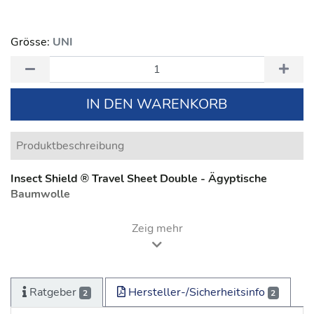
Grösse:
UNI
IN DEN WARENKORB
Produktbeschreibung
Insect Shield ® Travel Sheet Double - Ägyptische
Baumwolle
Zeig mehr
Produktbeschreibung
Dieser leichte Schlafsack ermöglicht gleich zwei
Personen einen sicheren und erholsamen Schlaf auf
Reisen: Er kann von Ihnen und Ihrem Partner/in als
Ratgeber
Hersteller-/Sicherheitsinfo
2
2
Reiseschlafsack oder auch als Innenschlafsack (Inlett) für