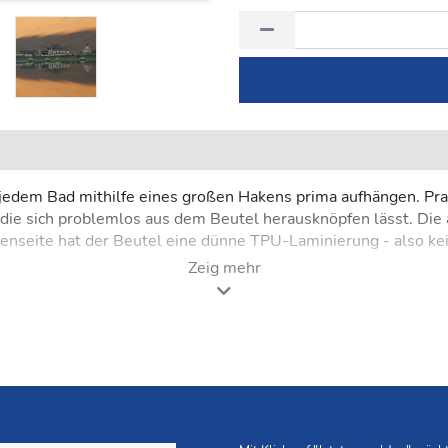
 jedem Bad mithilfe eines großen Hakens prima aufhängen. Prak
, die sich problemlos aus dem Beutel herausknöpfen lässt. Di
nenseite hat der Beutel eine dünne TPU-Laminierung - also ke
Zeig mehr
 Ripstop Polyester mit wasserdichter, schmutzabweisender, 
äck