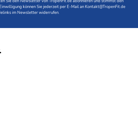
hten Sie den Newsletter von TropenFit.de abonnieren und stimmst den
 Einwilligung können Sie jederzeit per E-Mail an
Kontakt@TropenFit.de
elinks im Newsletter widerrufen.