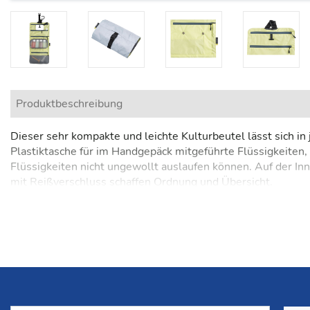
Produktbeschreibung
Dieser sehr kompakte und leichte Kulturbeutel lässt sich in
Plastiktasche für im Handgepäck mitgeführte Flüssigkeiten
Flüssigkeiten nicht ungewollt auslaufen können. Auf der In
mit Reißverschluss schaffen Ordnung und Übersicht.
Der Beutel besteht aus 100% recyceltem 30 Denier Diamond
- Geringes Packmaß
- Vier Reisverschlusstaschen
- Abnehmbare, transparente Plastiktasche für das Handgep
- Großer, verstaubarer Aufhängehaken