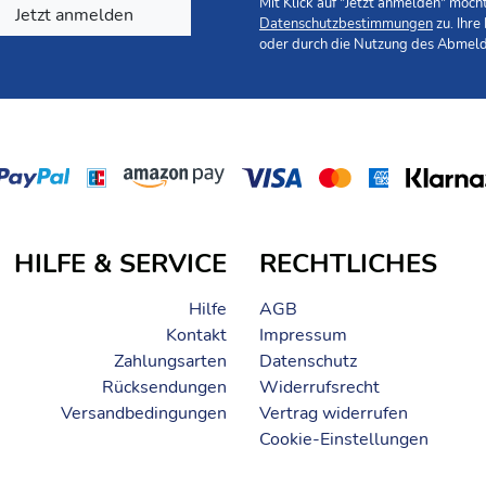
Mit Klick auf "Jetzt anmelden" möc
Jetzt anmelden
Datenschutzbestimmungen
zu. Ihre
oder durch die Nutzung des Abmeld
ester (außen), TPU Laminierung (innen)
HILFE & SERVICE
RECHTLICHES
Hilfe
AGB
Kontakt
Impressum
Zahlungsarten
Datenschutz
Rücksendungen
Widerrufsrecht
Versandbedingungen
Vertrag widerrufen
Cookie-Einstellungen