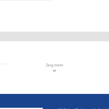
rung
Zeig mehr
stecken
than (TPU) Innenlaminierung