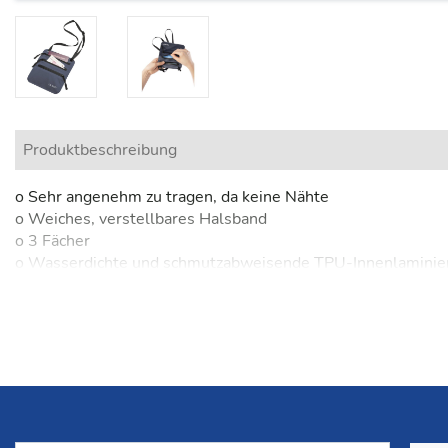
Produktbeschreibung
o Sehr angenehm zu tragen, da keine Nähte
o Weiches, verstellbares Halsband
o 3 Fächer
o Wasserdichte und schmutzabweisende TPU-Innenlaminie
o Schutz vor Diebstahl: Wertsachen unter der Kleidung ver
Technische Angaben
o Material: 100% Polyester mit Thermoplastischer Polyure
o Gewicht: 35 g
o Maße: 17 x 14.5 cm
o Farbe: Grau