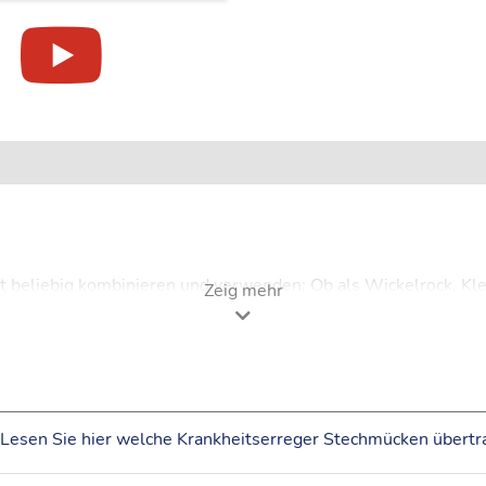
beliebig kombinieren und verwenden: Ob als Wickelrock, Kleid 
Zeig mehr
der neuen Insect Shield® Imprägnierung hält er wirkungsvoll M
ich für Reisen in (sub-)tropische Gebiete.
Lesen Sie hier welche Krankheitserreger Stechmücken übertr