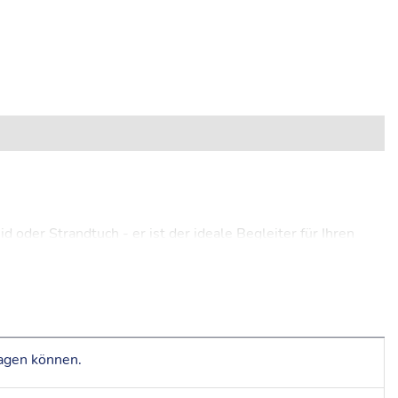
oder Strandtuch - er ist der ideale Begleiter für Ihren
ücken und andere lästige Insekten ab. Der Sarong lässt sich
agen können.