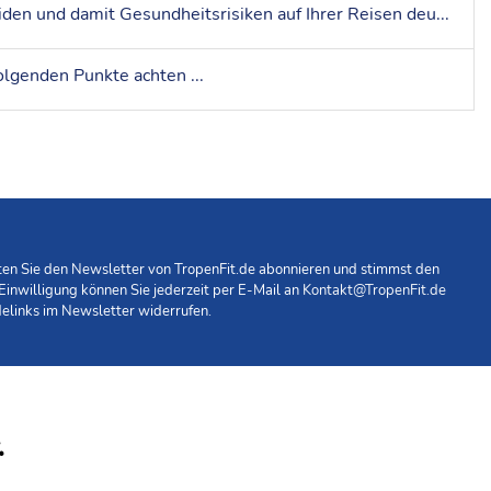
Kein Stich – keine Infektion! Mit ein paar einfachen Tipps lassen sich Moskito- und Insektenstiche weitgehend vermeiden und damit Gesundheitsrisiken auf Ihrer Reisen deutlich reduzieren. Lesen Sie hier alles wichtige zum Mückenschutz!
lgenden Punkte achten ...
hten Sie den Newsletter von TropenFit.de abonnieren und stimmst den
 Einwilligung können Sie jederzeit per E-Mail an
Kontakt@TropenFit.de
elinks im Newsletter widerrufen.