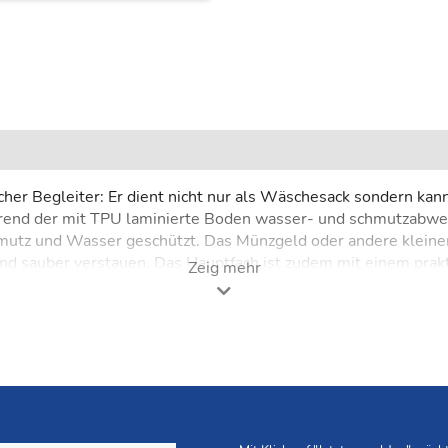
ischer Begleiter: Er dient nicht nur als Wäschesack sondern k
ährend der mit TPU laminierte Boden wasser- und schmutzabwei
Schmutz und Wasser geschützt. Das Münzgeld oder andere klein
d sauber verstauen. Das Hauptfach ist zudem mit einem prakt
Zeig mehr
 noch einfach und komfortabel transportieren. Bei Bedarf läßt 