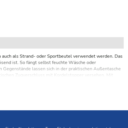
ann auch als Strand- oder Sportbeutel verwendet werden. Das
send ist. So fängt selbst feuchte Wäsche oder
en Gegenstände lassen sich in der praktischen Außentasche
ischen Zugverschluss mit Kordelstopper versehen. Mit
sich der ganze Beutel klein zusammenfalten und in der