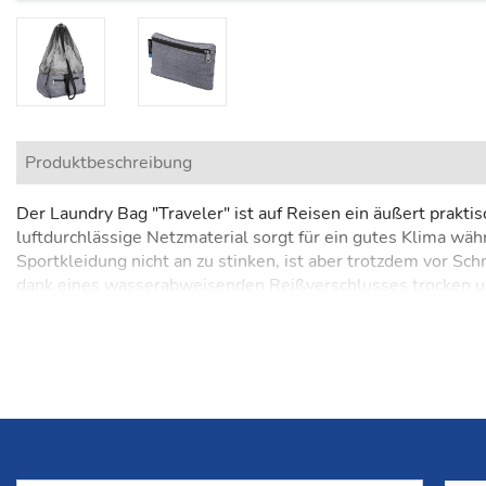
Produktbeschreibung
Der Laundry Bag "Traveler" ist auf Reisen ein äußert prakt
luftdurchlässige Netzmaterial sorgt für ein gutes Klima w
Sportkleidung nicht an zu stinken, ist aber trotzdem vor 
dank eines wasserabweisenden Reißverschlusses trocken un
Hilfe eines Schultergurts lässt sich der Packsack dann auch
integrierten Seitentasche verpacken.
- Luftiger Netzbeutel mit schmutzabweisenden Boden
- RV-Seitentasche
- Praktischer Schultergurt
- Beutel in Seitentasche verpackbar
- Vielseitig einsetzbar