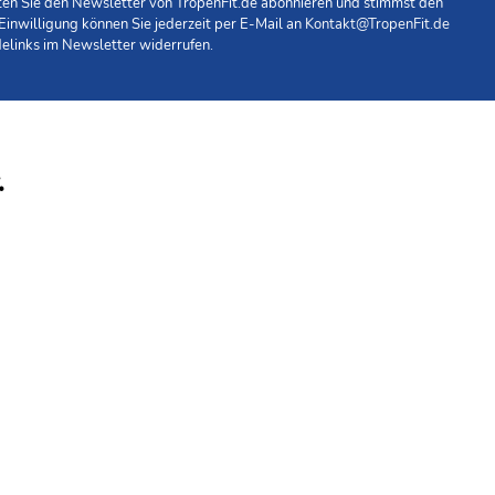
hten Sie den Newsletter von TropenFit.de abonnieren und stimmst den
 Einwilligung können Sie jederzeit per E-Mail an
Kontakt@TropenFit.de
elinks im Newsletter widerrufen.