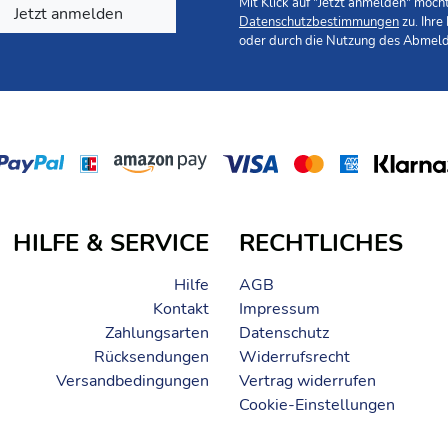
Mit Klick auf "Jetzt anmelden" möc
Jetzt anmelden
Datenschutzbestimmungen
zu. Ihre
oder durch die Nutzung des Abmeld
Polyester (Boden)
HILFE & SERVICE
RECHTLICHES
Hilfe
AGB
Kontakt
Impressum
Zahlungsarten
Datenschutz
Rücksendungen
Widerrufsrecht
Versandbedingungen
Vertrag widerrufen
Cookie-Einstellungen