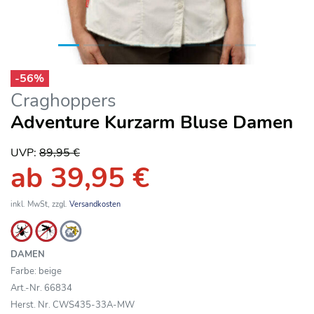
-
56
%
Craghoppers
Adventure Kurzarm Bluse Damen
UVP:
89,95 €
ab 39,95 €
inkl. MwSt, zzgl.
Versandkosten
DAMEN
Farbe: beige
Art.-Nr. 66834
Herst. Nr. CWS435-33A-MW