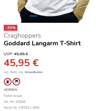
-
35
%
Craghoppers
Goddard Langarm T-Shirt
UVP:
45,95 €
45,95 €
inkl. MwSt, zzgl.
Versandkosten
HERREN
Farbe: braun
Art.-Nr. 62606
Herst. Nr. CMT811-8D0