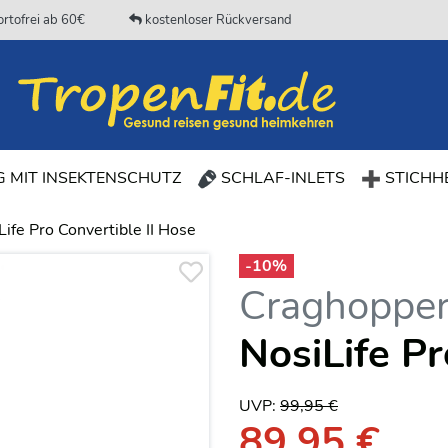
rtofrei ab 60€
kostenloser Rückversand
(CURRENT)
 MIT INSEKTENSCHUTZ
SCHLAF-INLETS
STICHHE
Life Pro Convertible II Hose
-
10
%
Craghoppe
NosiLife Pr
UVP:
99,95 €
89,95 €