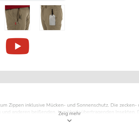
um Zippen inklusive Mücken- und Sonnenschutz. Die zecken- un
s und anderen beißenden, krankheitsübertragenden Insekten. 
Zeig mehr
tigkeitsregulierenden Materialien produziert. Die Hose ist leic
male Bewegungsfreiheit. Ein zusätzlicher Sonnenschutz (UV-Sch
er Reise-Hose ab. Eine spezielle Tasche mit RFID-Kreditkarte