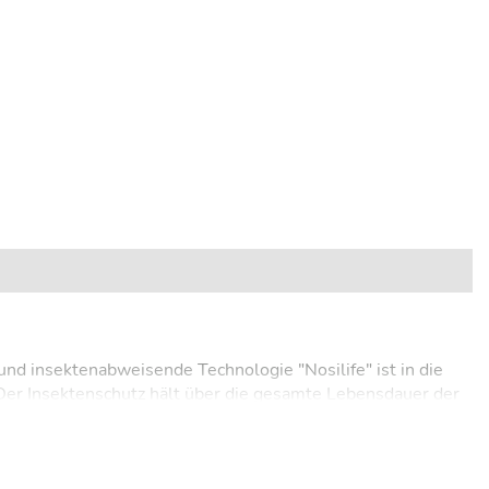
d insektenabweisende Technologie "Nosilife" ist in die
Der Insektenschutz hält über die gesamte Lebensdauer der
htgewichtig, schnell trocknend, pflegeleicht und sehr
utz 50+), vier Taschen inkl. RV Taschen und
nschutz verhindert das Auslesen Ihrer Kreditkarte. Durch