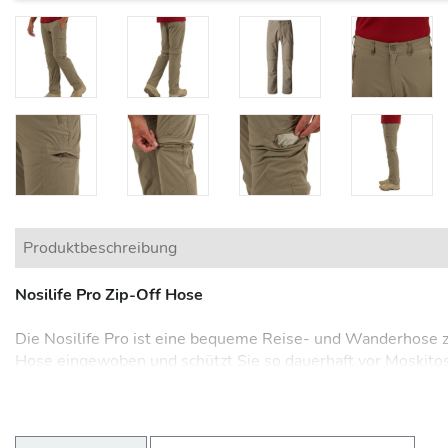
Produktbeschreibung
Nosilife Pro Zip-Off Hose
Die Nosilife Pro ist eine bequeme Reise- und Wanderhose z
Hose eingewoben und schützt Sie so dauerhaft vor Moskito
Hose an. Die sehr leichte Zipphose ist aus recycelten, feuch
komfortabel zu tragen: Das Stretch-Material sorgt für opti
Trockenschlaufen zum Aufhängen runden die Funktionen dies