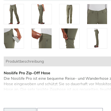
Produktbeschreibung
Nosilife Pro Zip-Off Hose
Die Nosilife Pro ist eine bequeme Reise- und Wanderhose z
Hose eingewoben und schützt Sie so dauerhaft vor Moskito
Hose an. Die sehr leichte Zipphose ist aus recycelten, feuch
komfortabel zu tragen: Das Stretch-Material sorgt für opti
Trockenschlaufen zum Aufhängen runden die Funktionen dies
die praktischen Zip-Off Reißverschlüsse läßt sich die Hose 