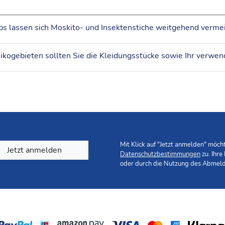
röße 36.
d der Schutz mit Anti-Moskito-Mittel notwendig.
Mit Klick auf "Jetzt anmelden" möc
Jetzt anmelden
Datenschutzbestimmungen
zu. Ihre
oder durch die Nutzung des Abmeld