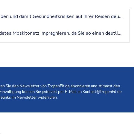
Kein Stich – keine Infektion! Mit ein paar einfachen Tipps lassen sich Moskito- und Insektenstiche weitgehend vermeiden und damit Gesundheitsrisiken auf Ihrer Reisen deutlich reduzieren. Lesen Sie hier alles wichtige zum Mückenschutz!
Insbesondere in Malaria-, Gelbfieber- und anderen Risikogebieten sollten Sie die Kleidungsstücke sowie Ihr verwendetes Moskitonetz imprägnieren, da Sie so einen deutlich besseren Schutz vor Moskitostichen erreichen
hten Sie den Newsletter von TropenFit.de abonnieren und stimmst den
 Einwilligung können Sie jederzeit per E-Mail an
Kontakt@TropenFit.de
elinks im Newsletter widerrufen.