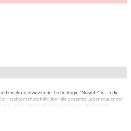
d insektenabweisende Technologie "Nosilife" ist in die
Der Insektenschutz hält über die gesamte Lebensdauer der
htgewichtig, schnell trocknend, pflegeleicht und sehr
utz 50+),vier Taschen inkl. RV Taschen und
nschutz verhindert das Auslesen Ihrer Kreditkarte. Durch
eise in (sub-)tropische Länder, aber auch für Trekking