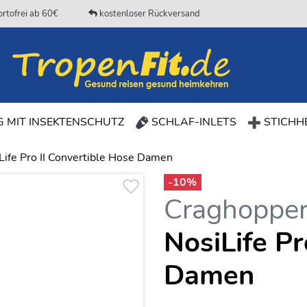
rtofrei ab 60€
kostenloser Rückversand
(CURRENT)
 MIT INSEKTENSCHUTZ
SCHLAF-INLETS
STICHHE
Life Pro II Convertible Hose Damen
-
10
%
Craghoppe
NosiLife Pr
Damen