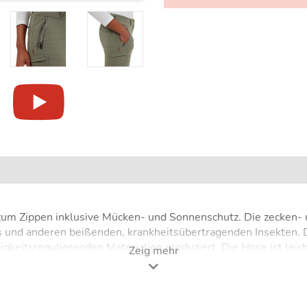
um Zippen inklusive Mücken- und Sonnenschutz. Die zecken- un
s und anderen beißenden, krankheitsübertragenden Insekten. 
tigkeitsregulierenden Materialien produziert. Die Hose ist leic
Zeig mehr
male Bewegungsfreiheit. Ein zusätzlicher Sonnenschutz (UV-Sch
er Reise-Hose ab. Eine spezielle Tasche mit RFID-Kreditkarte
im Handumdrehen zu einer Shorts verwandeln - ideal für eine R