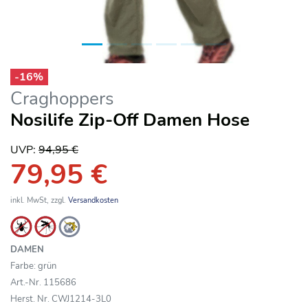
-
16
%
Craghoppers
Nosilife Zip-Off Damen Hose
UVP:
94,95 €
79,95 €
inkl. MwSt, zzgl.
Versandkosten
DAMEN
Farbe: grün
Art.-Nr. 115686
Herst. Nr. CWJ1214-3L0