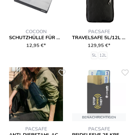
COCOON
PACSAFE
SCHUTZHÜLLE FÜR REISEDOKUMENTE REISETASCHE
TRAVELSAFE 5L/12L GII REISETASCHE
12,95 €*
129,95 €*
5L
12L
BENACHRICHTIGEN
PACSAFE
PACSAFE