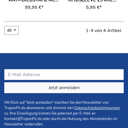
ANTI-DIEBSTAHL ACTION SLING UMHÄNGETASCHE REISETASCHE
RFIDSLEEVE 25 KREDITKARTENTASCHE - 2ER SET REISETASCHE
99,95 €*
5,95 €*
1-4 von 4 Artikel
48
Jetzt anmelden
Mit Klick auf "Jetzt anmelden" möchten Sie den Newsletter von
TropenFit.de abonnieren und stimmst den
Datenschutzbestimmungen
zu. Ihre Einwilligung können Sie jederzeit per E-Mail an
Kontakt@TropenFit.de
oder durch die Nutzung des Abmeldelinks im
Newsletter widerrufen.